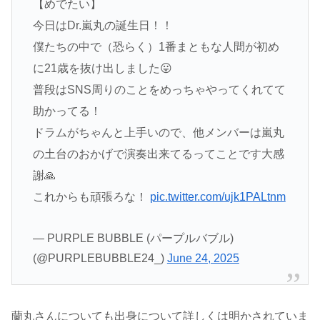
【めでたい】
今日はDr.嵐丸の誕生日！！
僕たちの中で（恐らく）1番まともな人間が初め
に21歳を抜け出しました😛
普段はSNS周りのことをめっちゃやってくれてて
助かってる！
ドラムがちゃんと上手いので、他メンバーは嵐丸
の土台のおかげで演奏出来てるってことです大感
謝🙏
これからも頑張ろな！
pic.twitter.com/ujk1PALtnm
— PURPLE BUBBLE (パープルバブル)
(@PURPLEBUBBLE24_)
June 24, 2025
蘭丸さんについても出身について詳しくは明かされていま