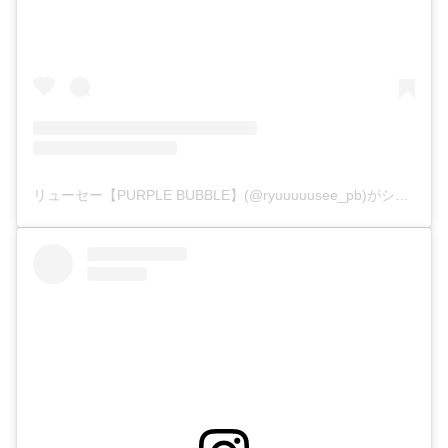
リューセー【PURPLE BUBBLE】(@ryuuuuusee_pb)がシェアした投稿