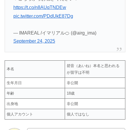
https://t.co/n8AUqTNDEw
pic.twitter.com/PDdUkE87Dg
— IMAREAL /イマリアル🍊 (@airg_ima)
September 24, 2025
碧音（あいね）本名と思われる
本名
が苗字は不明
生年月日
非公開
年齢
18歳
出身地
非公開
個人アカウント
個人ではなし