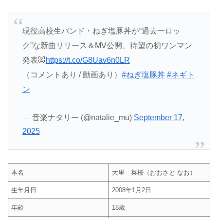
現役高校生バンド・ねぎ塩豚丼が“過去一ロッ
ク”な新曲リリース＆MV公開、待望の初ワンマン
発表🐷
https://t.co/G8Uav6n0LR
（コメントあり / 動画あり）
#ねぎ塩豚丼
#ネギト
ン
— 音楽ナタリー (@natalie_mu)
September 17,
2025
本名
大里 菜桜（おおさと なお）
生年月日
2008年1月2日
年齢
18歳