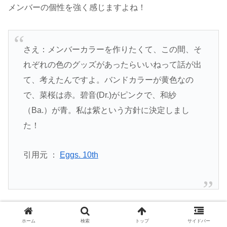
メンバーの個性を強く感じますよね！
さえ：メンバーカラーを作りたくて、この間、そ
れぞれの色のグッズがあったらいいねって話が出
て、考えたんですよ。バンドカラーが黄色なの
で、菜桜は赤。碧音(Dr.)がピンクで、和紗
（Ba.）が青。私は紫という方針に決定しまし
た！
引用元 ：
Eggs. 10th
「ねぎ塩豚丼」は、可愛らしい現役女子高生バンドです
ホーム
検索
トップ
サイドバー
が、