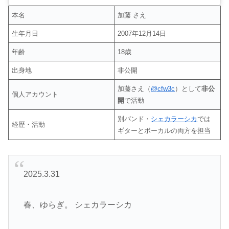
本名
加藤 さえ
生年月日
2007年12月14日
年齢
18歳
出身地
非公開
加藤さえ（
@cfw3c
）として
非公
個人アカウント
開
で活動
別バンド・
シェカラーシカ
では
経歴・活動
ギターとボーカルの両方を担当
2025.3.31
春、ゆらぎ。 シェカラーシカ