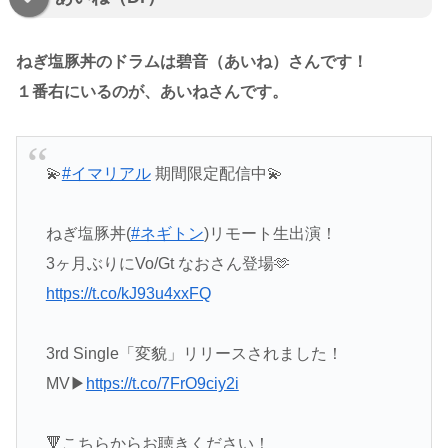
ねぎ塩豚丼のドラムは碧音（あいね）さんです！
１番右にいるのが、あいねさんです。
💫
#イマリアル
期間限定配信中💫
ねぎ塩豚丼(
#ネギトン
)リモート生出演！
3ヶ月ぶりにVo/Gt なおさん登場🫶
https://t.co/kJ93u4xxFQ
3rd Single「変貌」リリースされました！
MV▶︎
https://t.co/7FrO9ciy2i
🔻こちらからお聴きください！