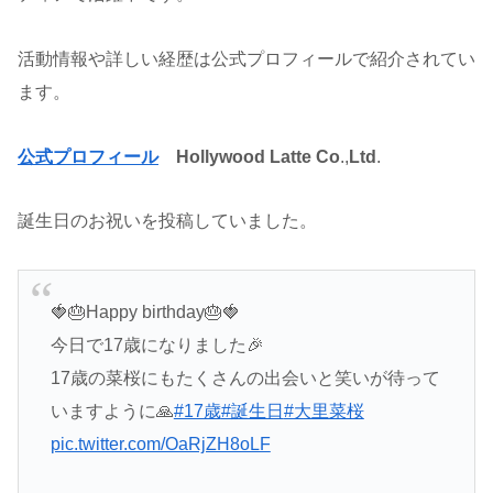
活動情報や詳しい経歴は公式プロフィールで紹介されてい
ます。
公式プロフィール
Hollywood Latte Co
.,
Ltd
.
誕生日のお祝いを投稿していました。
🍓🎂Happy birthday🎂🍓
今日で17歳になりました🎉
17歳の菜桜にもたくさんの出会いと笑いが待って
いますように🙏
#17歳
#誕生日
#大里菜桜
pic.twitter.com/OaRjZH8oLF