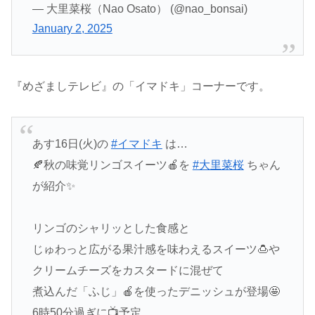
— 大里菜桜（Nao Osato） (@nao_bonsai)
January 2, 2025
『めざましテレビ』の「イマドキ」コーナーです。
あす16日(火)の
#イマドキ
は…
🍂秋の味覚リンゴスイーツ🍎を
#大里菜桜
ちゃん
が紹介✨
リンゴのシャリッとした食感と
じゅわっと広がる果汁感を味わえるスイーツ🍮や
クリームチーズをカスタードに混ぜて
煮込んだ「ふじ」🍎を使ったデニッシュが登場🤩
6時50分過ぎに📺予定