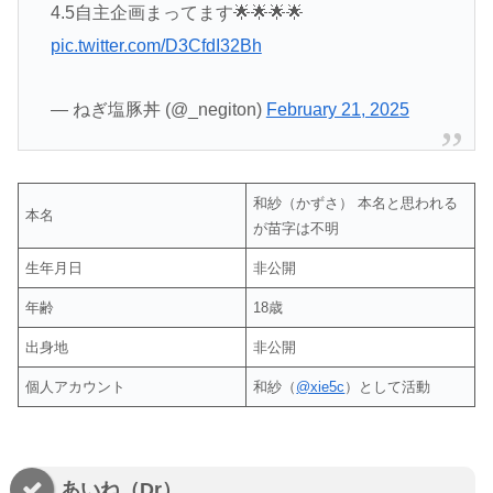
4.5自主企画まってます🌟🌟🌟🌟
pic.twitter.com/D3CfdI32Bh
— ねぎ塩豚丼 (@_negiton)
February 21, 2025
和紗（かずさ） 本名と思われる
本名
が苗字は不明
生年月日
非公開
年齢
18歳
出身地
非公開
個人アカウント
和紗（
@xie5c
）として活動
あいね（Dr）