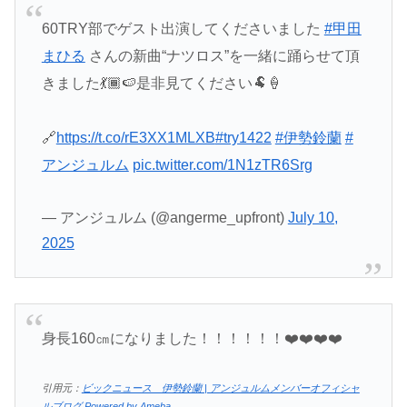
60TRY部でゲスト出演してくださいました
#甲田
まひる
さんの新曲“ナツロス”を一緒に踊らせて頂
きました💃🏾🍉是非見てください🐏🍦
🔗
https://t.co/rE3XX1MLXB
#try1422
#伊勢鈴蘭
#
アンジュルム
pic.twitter.com/1N1zTR6Srg
— アンジュルム (@angerme_upfront)
July 10,
2025
身長160㎝になりました！！！！！！❤️❤️❤️❤️
引用元：
ビックニュース 伊勢鈴蘭 | アンジュルムメンバーオフィシャ
ルブログ Powered by Ameba