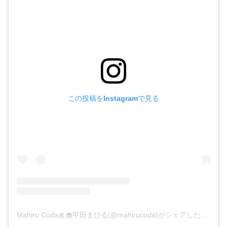
この投稿をInstagramで見る
Mahiru Coda🎀🧁甲田まひる(@mahirucoda)がシェアした投稿