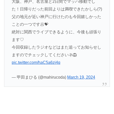
大阪、神戸、名古屋と2日間でマッハ移動でし
た！日帰りだった前回よりは満喫できたかしら(?)
父の地元が近い神戸に行けたのも今回嬉しかった
ことの一つです🥟💝
絶対に関西でライブできるように、今後も頑張り
ます♡
今回収録したラジオなどはまた追ってお知らせし
ますのでチェックしてくださいネ🦁
pic.twitter.com/haC5a6zj4q
— 甲田まひる (@mahirucoda)
March 19, 2024