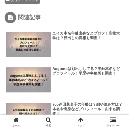
関連記事
ユイカ本名年齢出身などプロフ！高校大
学は？顔出しの真相も調査！
Aogumoは顔出ししてる？年齢本名など
プロフィール！学歴や事務所も調査！
7co芦田菜名子の年齢は？顔や読み方は？
本名や出身などプロフィール！由来も調
査！
ホーム
検索
トップ
サイドバー