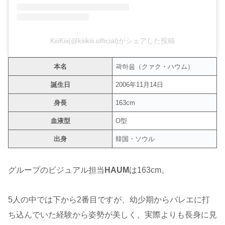
KiiiKiii(@kiiikiii.official)がシェアした投稿
本名
곽하음（クァク・ハウム）
誕生日
2006年11月14日
身長
163cm
血液型
O型
出身
韓国・ソウル
グループのビジュアル担当
HAUM
は163cm。
5人の中では下から2番目ですが、幼少期からバレエに打
ち込んでいた経験から姿勢が美しく、実際よりも長身に見