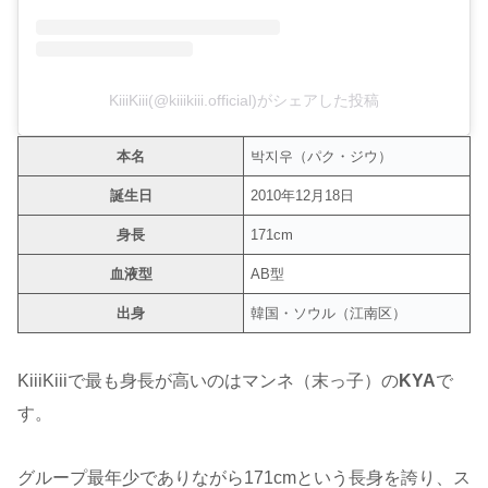
KiiiKiii(@kiiikiii.official)がシェアした投稿
本名
박지우（パク・ジウ）
誕生日
2010年12月18日
身長
171cm
血液型
AB型
出身
韓国・ソウル（江南区）
KiiiKiiiで最も身長が高いのはマンネ（末っ子）の
KYA
で
す。
グループ最年少でありながら171cmという長身を誇り、ス