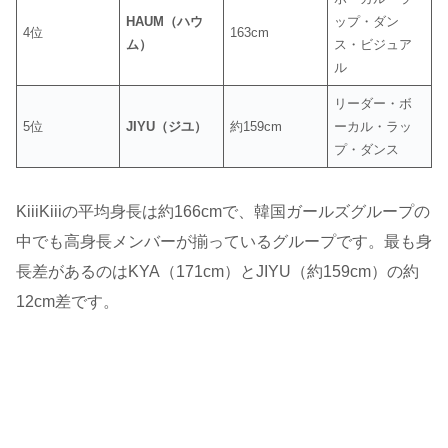
HAUM（ハウ
ップ・ダン
4位
163cm
ム）
ス・ビジュア
ル
リーダー・ボ
5位
JIYU（ジユ）
約159cm
ーカル・ラッ
プ・ダンス
KiiiKiiiの平均身長は約166cmで、韓国ガールズグループの
中でも高身長メンバーが揃っているグループです。最も身
長差があるのはKYA（171cm）とJIYU（約159cm）の約
12cm差です。