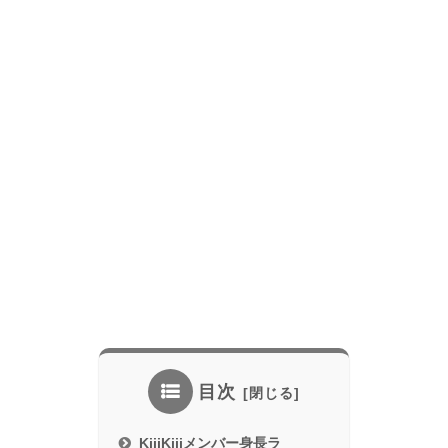
目次
KiiiKiiiメンバー身長ラ