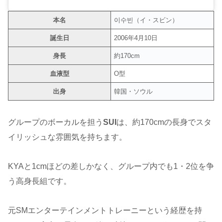
本名
이수빈（イ・スビン）
誕生日
2006年4月10日
身長
約170cm
血液型
O型
出身
韓国・ソウル
グループのボーカルを担う
SUI
は、約170cmの長身でスタ
イリッシュな雰囲気を持ちます。
KYAと1cmほどの差しかなく、グループ内でも1・2位を争
う高身長組です。
元SMエンターテインメントトレーニーという経歴を持