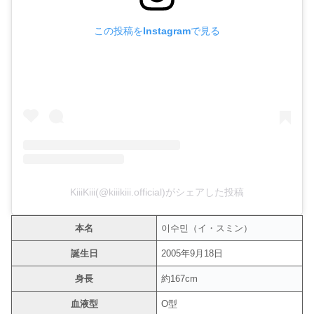
この投稿をInstagramで見る
KiiiKiii(@kiiikiii.official)がシェアした投稿
本名
이수민（イ・スミン）
誕生日
2005年9月18日
身長
約167cm
血液型
O型