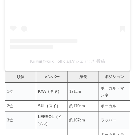
KiiiKiii(@kiiikiii.official)がシェアした投稿
順位
メンバー
身長
ポジション
ボーカル・マ
1位
KYA（キヤ）
171cm
ンネ
2位
SUI（スイ）
約170cm
ボーカル
LEESOL（イ
3位
約167cm
ラッパー
ソル）
ボーカル・ラ